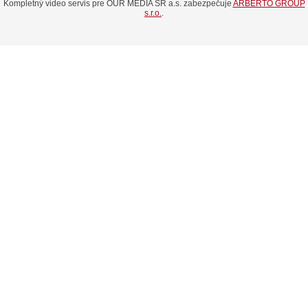
Kompletný video servis pre OUR MEDIA SR a.s. zabezpečuje
ARBERTO GROUP
s.r.o.
.