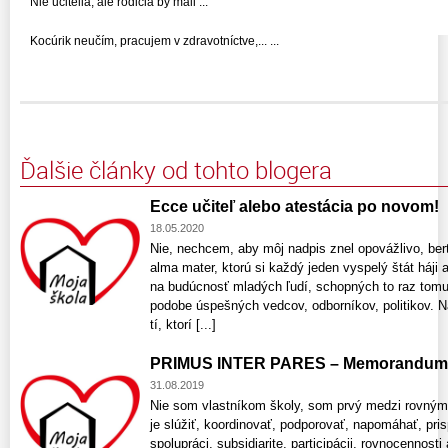
Nie učitelia, ale rodičia by mali ...
Kocúrik neučím, pracujem v zdravotníctve,... ...
Ďalšie články od tohto blogera
Ecce učiteľ alebo atestácia po novom!
18.05.2020
Nie, nechcem, aby môj nadpis znel opovážlivo, bert
alma mater, ktorú si každý jeden vyspelý štát háji 
na budúcnosť mladých ľudí, schopných to raz tomut
podobe úspešných vedcov, odborníkov, politikov. Na
tí, ktorí [...]
PRIMUS INTER PARES – Memorandum in
31.08.2019
Nie som vlastníkom školy, som prvý medzi rovnými (
je slúžiť, koordinovať, podporovať, napomáhať, pri
spolupráci, subsidiarite, participácii, rovnocenno