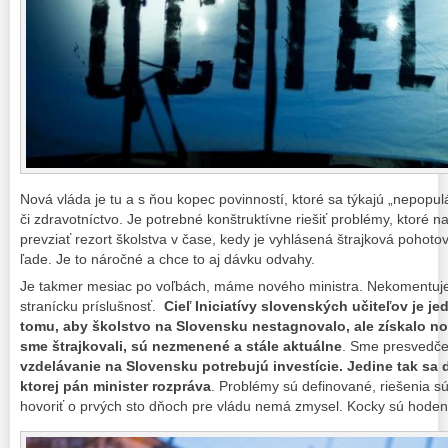
Nová vláda je tu a s ňou kopec povinností, ktoré sa týkajú „nepopul
či zdravotníctvo. Je potrebné konštruktívne riešiť problémy, ktor
prevziať rezort školstva v čase, kedy je vyhlásená štrajková pohoto
ľade. Je to náročné a chce to aj dávku odvahy.
Je takmer mesiac po voľbách, máme nového ministra. Nekomentuje
stranícku príslušnosť.
Cieľ Iniciatívy slovenských učiteľov je j
tomu, aby školstvo na Slovensku nestagnovalo, ale získalo nov
sme štrajkovali, sú nezmenené a stále aktuálne
. Sme presvedče
vzdelávanie na Slovensku potrebujú investície. Jedine tak sa d
ktorej pán minister rozpráva
. Problémy sú definované, riešenia sú
hovoriť o prvých sto dňoch pre vládu nemá zmysel. Kocky sú hodené