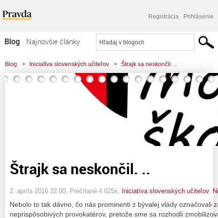
Registrácia
Prihlásenie
Blog
Najnovšie články
Najčítanejšie články
Blog
>
Iniciatíva slovenských učiteľov
>
Štrajk sa neskončil. ..
Najkomentovanejšie články
Zoznam blogov
Komerčné blogy
Štrajk sa neskončil. ..
2. apríla 2016 22:00
, Prečítané 4 025x,
Iniciatíva slovenských učiteľov
,
N
Nebolo to tak dávno, čo nás prominenti z bývalej vlády označovali z
neprispôsobivých provokatérov, pretože sme sa rozhodli zmobilizova