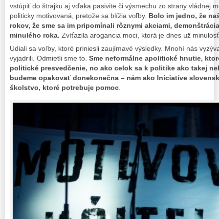
vstúpiť do štrajku aj vďaka pasivite či výsmechu zo strany vládnej moc
politicky motivovaná, pretože sa blížia voľby.
Bolo im jedno, že na
rokov, že sme sa im pripomínali rôznymi akciami, demonštráciam
minulého roka.
Zvíťazila arogancia moci, ktorá je dnes už minulos
Udiali sa voľby, ktoré priniesli zaujímavé výsledky. Mnohí nás vyzý
vyjadrili. Odmietli sme to.
Sme neformálne apolitické hnutie, ktor
politické presvedčenie, no ako celok sa k politike ako takej 
budeme opakovať donekonečna – nám ako Iniciatíve slovenský
školstvo, ktoré potrebuje pomoc
.