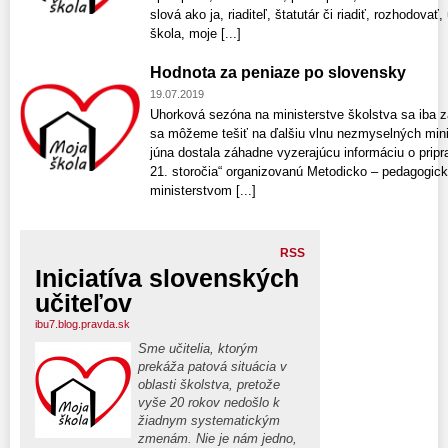
slová ako ja, riaditeľ, štatutár či riadiť, rozhodova
škola, moje [...]
Hodnota za peniaze po slovensky
19.07.2019
Uhorková sezóna na ministerstve školstva sa iba z
sa môžeme tešiť na ďalšiu vlnu nezmyselných min
júna dostala záhadne vyzerajúcu informáciu o pripr
21. storočia“ organizovanú Metodicko – pedagogic
ministerstvom [...]
RSS
Iniciatíva slovenských
učiteľov
ibu7.blog.pravda.sk
Sme učitelia, ktorým
prekáža patová situácia v
oblasti školstva, pretože
vyše 20 rokov nedošlo k
žiadnym systematickým
zmenám. Nie je nám jedno,