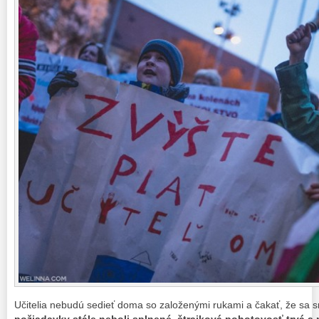
Učitelia nebudú sedieť doma so založenými rukami a čakať, že sa 