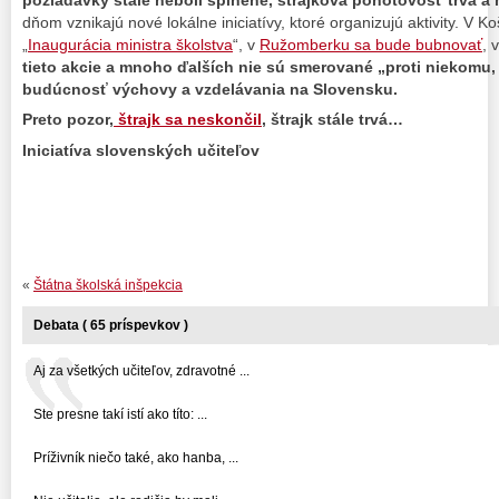
požiadavky stále neboli splnené, štrajková pohotovosť trvá 
dňom vznikajú nové lokálne iniciatívy, ktoré organizujú aktivity. V 
„
Inaugurácia ministra školstva
“, v
Ružomberku sa bude bubnovať
, 
tieto akcie a mnoho ďalších nie sú smerované „proti niekomu,
budúcnosť výchovy a vzdelávania na Slovensku.
Preto pozor,
štrajk sa neskončil
, štrajk stále trvá…
Iniciatíva slovenských učiteľov
«
Štátna školská inšpekcia
Debata ( 65 príspevkov )
Aj za všetkých učiteľov, zdravotné ...
Ste presne takí istí ako títo: ...
Príživník niečo také, ako hanba, ...