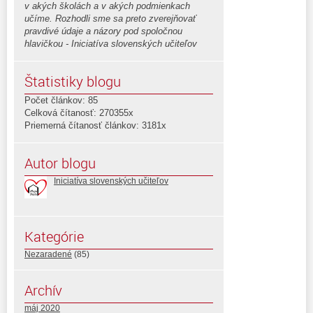
v akých školách a v akých podmienkach
učíme. Rozhodli sme sa preto zverejňovať
pravdivé údaje a názory pod spoločnou
hlavičkou - Iniciatíva slovenských učiteľov
Štatistiky blogu
Počet článkov: 85
Celková čítanosť: 270355x
Priemerná čítanosť článkov: 3181x
Autor blogu
Iniciatíva slovenských učiteľov
Kategórie
Nezaradené
(85)
Archív
máj 2020