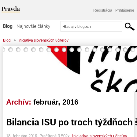
Registrácia
Prihlásenie
Blog
Najnovšie články
Najčítanejšie články
Blog
>
Iniciatíva slovenských učiteľov
Najkomentovanejšie články
Zoznam blogov
Komerčné blogy
Archív:
február, 2016
Bilancia ISU po troch týždňoch 
18. februára 2016, Prečítané 3 502x,
Iniciatíva slovenských učiteľov