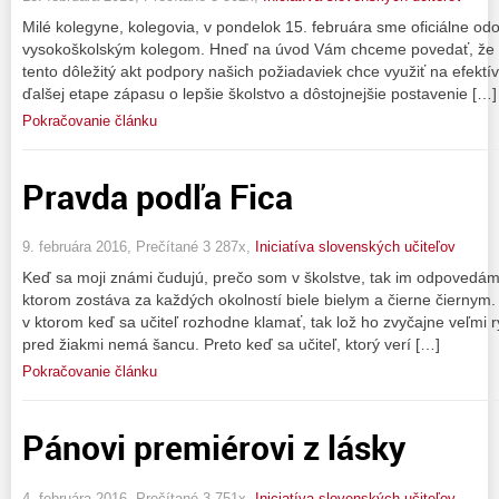
Milé kolegyne, kolegovia, v pondelok 15. februára sme oficiálne odo
vysokoškolským kolegom. Hneď na úvod Vám chceme povedať, že 
tento dôležitý akt podpory našich požiadaviek chce využiť na efektí
ďalšej etape zápasu o lepšie školstvo a dôstojnejšie postavenie […]
Pokračovanie článku
Pravda podľa Fica
9. februára 2016, Prečítané 3 287x,
Iniciatíva slovenských učiteľov
Keď sa moji známi čudujú, prečo som v školstve, tak im odpovedám, ž
ktorom zostáva za každých okolností biele bielym a čierne čiernym. 
v ktorom keď sa učiteľ rozhodne klamať, tak lož ho zvyčajne veľmi r
pred žiakmi nemá šancu. Preto keď sa učiteľ, ktorý verí […]
Pokračovanie článku
Pánovi premiérovi z lásky
4. februára 2016, Prečítané 3 751x,
Iniciatíva slovenských učiteľov