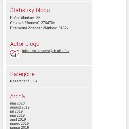
Štatistiky blogu
Počet článkov: 85
Celková čítanosť: 270470x
Priemerná čítanosť článkov: 3182x
Autor blogu
Iniciatíva slovenských učiteľov
Kategórie
Nezaradené
(85)
Archív
máj 2020
august 2019
júl 2019
máj 2019
apríl 2019
marec 2019
január 2019