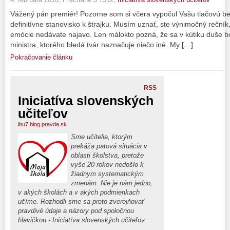
Vážený pán premiér! Pozorne som si včera vypočul Vašu tlačovú bese
definitívne stanovisko k štrajku. Musím uznať, ste výnimočný rečn
emócie nedávate najavo. Len málokto pozná, že sa v kútiku duše bo
ministra, ktorého bledá tvár naznačuje niečo iné. My […]
Pokračovanie článku
RSS
Iniciatíva slovenských
učiteľov
ibu7.blog.pravda.sk
Sme učitelia, ktorým
prekáža patová situácia v
oblasti školstva, pretože
vyše 20 rokov nedošlo k
žiadnym systematickým
zmenám. Nie je nám jedno,
v akých školách a v akých podmienkach
učíme. Rozhodli sme sa preto zverejňovať
pravdivé údaje a názory pod spoločnou
hlavičkou - Iniciatíva slovenských učiteľov