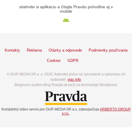
stiahnite si aplikáciu a čítajte Pravdu pohodlne aj v
mobile
Kontakty
Reklama
Otázky a odpovede
Podmienky používania
Cookies
GDPR
© OUR MEDIA SR a. s. 2026. Autorské práva sú vyhradené a vykonáva ich
vydavateľ,
viac info
.
Blogovací systém Blog.Pravda.sk beží na technológií Wordpress.
Kompletný video servis pre OUR MEDIA SR a.s. zabezpečuje
ARBERTO GROUP
s.r.o.
.