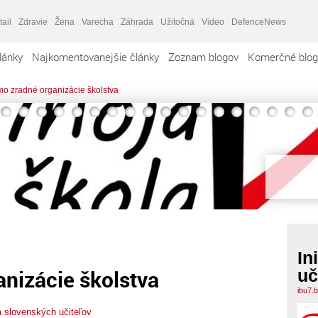
tail
Zdravie
Žena
Varecha
Záhrada
Užitočná
Video
DefenceNews
lánky
Najkomentovanejšie články
Zoznam blogov
Komerčné blog
mo zradné organizácie školstva
In
nizácie školstva
uč
ibu7.
va slovenských učiteľov