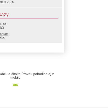
mber 2015
kazy
da.sk
pty
rogram
téka
likáciu a čítajte Pravdu pohodlne aj v
mobile