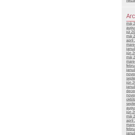
Neza
Arc
máj 
augu
júl 2
máj 
apríl
mare
janu
jún 
máj 
mare
febr
janu
nove
sept
jún 
janu
dece
nove
októ
sept
augu
jún 
máj 
apríl
mare
febr
janu