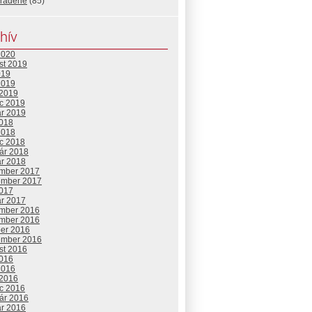
radené
(85)
hív
2020
st 2019
019
2019
 2019
c 2019
ár 2019
2018
2018
c 2018
uár 2018
ár 2018
mber 2017
ember 2017
2017
ár 2017
mber 2016
mber 2016
ber 2016
ember 2016
st 2016
2016
2016
 2016
c 2016
uár 2016
ár 2016