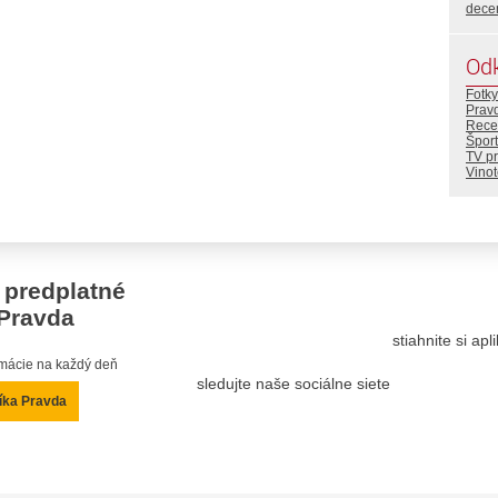
dece
Od
Fotky
Prav
Rece
Šport
TV p
Vino
 predplatné
Pravda
stiahnite si ap
ormácie na každý deň
sledujte naše sociálne siete
íka Pravda