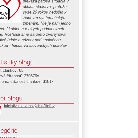
prekáža patová situácia v
oblasti školstva, pretože
vyše 20 rokov nedošlo k
žiadnym systematickým
zmenám. Nie je nám jedno,
ých školách a v akých podmienkach
e. Rozhodli sme sa preto zverejňovať
divé údaje a názory pod spoločnou
čkou - Iniciatíva slovenských učiteľov
tistiky blogu
t článkov: 85
ová čítanosť: 270376x
merná čítanosť článkov: 3181x
or blogu
Iniciatíva slovenských učiteľov
egórie