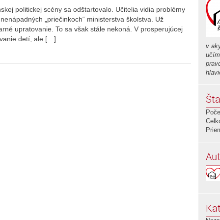
kej politickej scény sa odštartovalo. Učitelia vidia problémy
v nenápadných „priečinkoch“ ministerstva školstva. Už
 jarné upratovanie. To sa však stále nekoná. V prosperujúcej
vanie detí, ale […]
v ak
učím
prav
hlavi
Šta
Poče
Celk
Prie
Aut
Kat