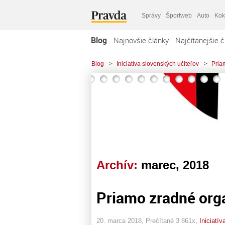
Správy
Športweb
Auto
Kok
Blog
Najnovšie články
Najčítanejšie č
Blog
>
Iniciatíva slovenských učiteľov
>
Pria
Archív:
marec, 2018
Priamo zradné orga
20. marca 2018, Prečítané 3 861x,
Iniciatí