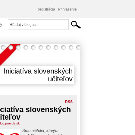
Registrácia
Prihlásenie
y
Iniciatíva slovenských
učiteľov
RSS
iciatíva slovenských
iteľov
blog.pravda.sk
Sme učitelia, ktorým