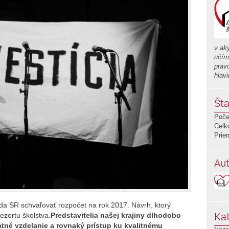
v ak
učím
prav
hlavi
Šta
Poče
Celk
Prie
Aut
a SR schvaľovať rozpočet na rok 2017. Návrh, ktorý
Kat
ezortu školstva.
Predstavitelia našej krajiny dlhodobo
tné vzdelanie a rovnaký prístup ku kvalitnému