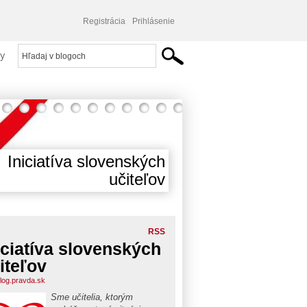
Registrácia
Prihlásenie
y
Iniciatíva slovenských
učiteľov
RSS
iciatíva slovenských
iteľov
blog.pravda.sk
Sme učitelia, ktorým