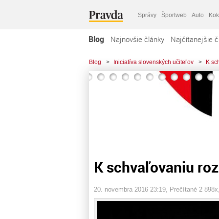
Správy
Športweb
Auto
Kok
Blog
Najnovšie články
Najčítanejšie č
Blog
>
Iniciatíva slovenských učiteľov
>
K sc
K schvaľovaniu ro
20. novembra 2016 23:19
, Prečítané 2 898x