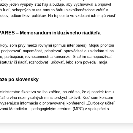
každý jeden vyspelý štát háji a buduje, aby vychovával a pripravil
 ľudí, schopných to raz tomuto štátu niekoľkonásobne vrátiť v
ov, odborníkov, politikov. Na tej ceste vo vzdelaní ich majú viesť
ARES – Memorandum inkluzívneho riaditeľa
oly, som prvý medzi rovnými (primus inter pares). Mojou prioritou
ť, podporovať, napomáhať, prispievať, sprevádzať a zakladám si na
ite, participácii, rovnocennosti a konsenze. Snažím sa nepoužívať
, štatutár či riadiť, rozhodovať, určovať, lebo som povedal, moja
aze po slovensky
nisterstve školstva sa iba začína, no zdá sa, že aj napriek tomu
alšiu vlnu nezmyselných ministerských aktivít. Keď som koncom
vyzerajúcu informáciu o pripravovanej konferencii „Európsky učiteľ
zovanú Metodicko – pedagogickým centrom (MPC) v spolupráci s