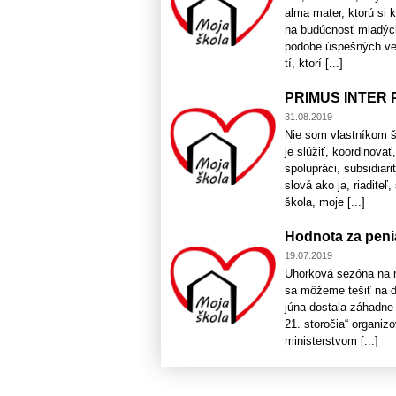
alma mater, ktorú si 
na budúcnosť mladých
podobe úspešných vedc
tí, ktorí [...]
PRIMUS INTER P
31.08.2019
Nie som vlastníkom šk
je slúžiť, koordinova
spolupráci, subsidiar
slová ako ja, riaditeľ
škola, moje [...]
Hodnota za peni
19.07.2019
Uhorková sezóna na mi
sa môžeme tešiť na ď
júna dostala záhadne 
21. storočia“ organi
ministerstvom [...]