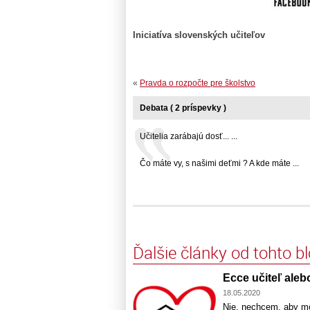
Iniciatíva slovenských učiteľov
«
Pravda o rozpočte pre školstvo
Debata ( 2 príspevky )
Učitelia zarábajú dosť... ...
Čo máte vy, s našimi deťmi ? A kde máte ...
Ďalšie články od tohto b
Ecce učiteľ aleb
18.05.2020
Nie, nechcem, aby môj