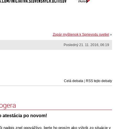
Zopár myšlienok k Sprievodu svetiel
»
Posledný 21. 11. 2016, 06:19
Celá debata
|
RSS tejto debaty
logera
o atestácia po novom!
 nadpis znel opovážlivo, berte ho prosím ako výkrik zo situácie v