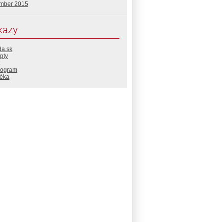
mber 2015
kazy
da.sk
pty
rogram
téka