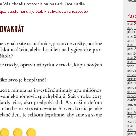
Neza
 Vás chceli upozorniť na nasledujúce riadky.
tp://isu.sk/manualy/letak-k-schvalovaniu-rozpoctu/
Arc
máj 
augu
júl 2
máj 
apríl
mare
janu
jún 
máj 
mare
febr
janu
nove
sept
jún 
janu
dece
nove
októ
sept
augu
jún 
máj 
apríl
mare
febr
janu