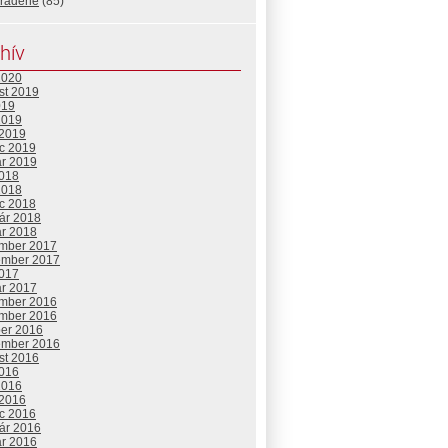
radené
(85)
hív
2020
st 2019
019
2019
 2019
c 2019
ár 2019
2018
2018
c 2018
uár 2018
ár 2018
mber 2017
ember 2017
2017
ár 2017
mber 2016
mber 2016
ber 2016
ember 2016
st 2016
2016
2016
 2016
c 2016
uár 2016
ár 2016