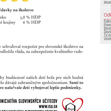
dece
Od
Fotky
Prav
Rece
Šport
TV p
Vino