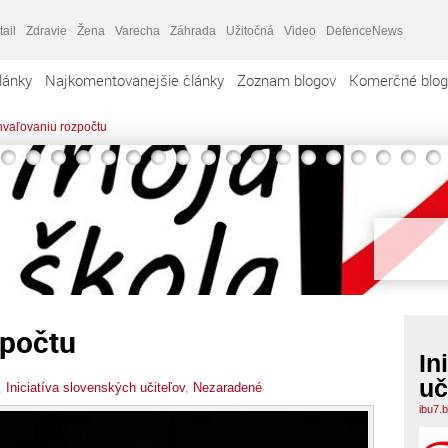
tail
Zdravie
Žena
Varecha
Záhrada
Užitočná
Video
DefenceNews
lánky
Najkomentovanejšie články
Zoznam blogov
Komerčné blog
hvaľovaniu rozpočtu
zpočtu
In
uč
,
Iniciatíva slovenských učiteľov
,
Nezaradené
ibu7.