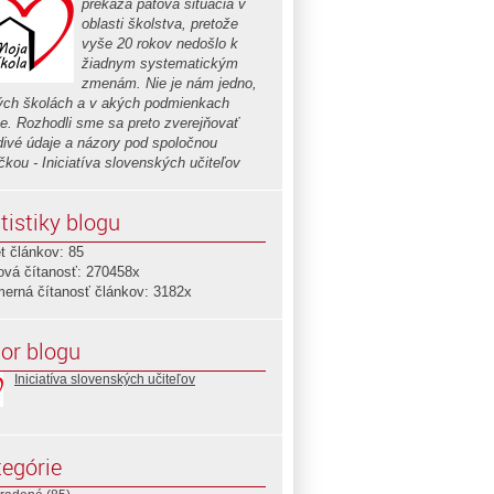
prekáža patová situácia v
oblasti školstva, pretože
vyše 20 rokov nedošlo k
žiadnym systematickým
zmenám. Nie je nám jedno,
ých školách a v akých podmienkach
e. Rozhodli sme sa preto zverejňovať
divé údaje a názory pod spoločnou
čkou - Iniciatíva slovenských učiteľov
tistiky blogu
t článkov: 85
ová čítanosť: 270458x
merná čítanosť článkov: 3182x
or blogu
Iniciatíva slovenských učiteľov
egórie